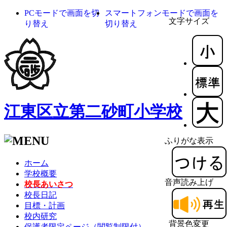
PCモードで画面を切
スマートフォンモードで画面を
文字サイズ
り替え
切り替え
江東区立第二砂町小学校
ふりがな表示
ホーム
学校概要
音声読み上げ
校長あいさつ
校長日記
目標・計画
校内研究
背景色変更
保護者限定ページ（閲覧制限付）