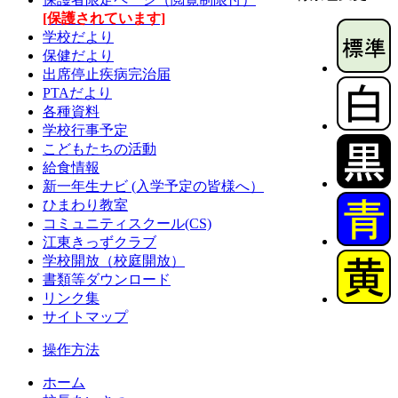
[保護されています]
学校だより
保健だより
出席停止疾病完治届
PTAだより
各種資料
学校行事予定
こどもたちの活動
給食情報
新一年生ナビ (入学予定の皆様へ）
ひまわり教室
コミュニティスクール(CS)
江東きっずクラブ
学校開放（校庭開放）
書類等ダウンロード
リンク集
サイトマップ
操作方法
ホーム