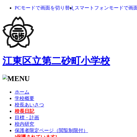
PCモードで画面を切り替え
スマートフォンモードで画
江東区立第二砂町小学校
ホーム
学校概要
校長あいさつ
校長日記
目標・計画
校内研究
保護者限定ページ（閲覧制限付）
[保護されています]