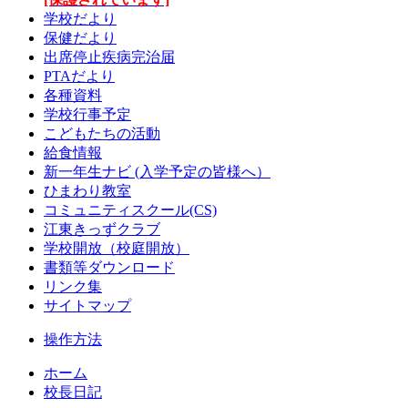
学校だより
保健だより
出席停止疾病完治届
PTAだより
各種資料
学校行事予定
こどもたちの活動
給食情報
新一年生ナビ (入学予定の皆様へ）
ひまわり教室
コミュニティスクール(CS)
江東きっずクラブ
学校開放（校庭開放）
書類等ダウンロード
リンク集
サイトマップ
操作方法
ホーム
校長日記