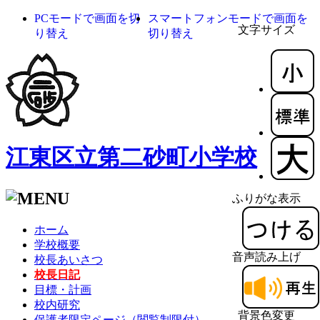
PCモードで画面を切
スマートフォンモードで画面を
文字サイズ
り替え
切り替え
江東区立第二砂町小学校
ふりがな表示
ホーム
学校概要
音声読み上げ
校長あいさつ
校長日記
目標・計画
校内研究
背景色変更
保護者限定ページ（閲覧制限付）