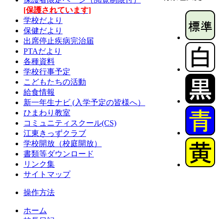
[保護されています]
学校だより
保健だより
出席停止疾病完治届
PTAだより
各種資料
学校行事予定
こどもたちの活動
給食情報
新一年生ナビ (入学予定の皆様へ）
ひまわり教室
コミュニティスクール(CS)
江東きっずクラブ
学校開放（校庭開放）
書類等ダウンロード
リンク集
サイトマップ
操作方法
ホーム