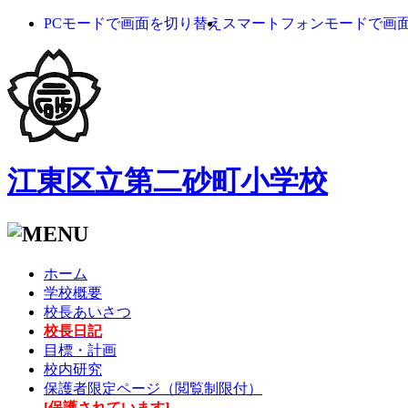
PCモードで画面を切り替え
スマートフォンモードで画
江東区立第二砂町小学校
ホーム
学校概要
校長あいさつ
校長日記
目標・計画
校内研究
保護者限定ページ（閲覧制限付）
[保護されています]