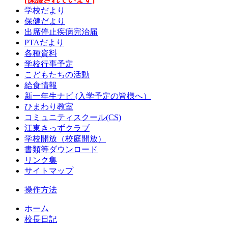
学校だより
保健だより
出席停止疾病完治届
PTAだより
各種資料
学校行事予定
こどもたちの活動
給食情報
新一年生ナビ (入学予定の皆様へ）
ひまわり教室
コミュニティスクール(CS)
江東きっずクラブ
学校開放（校庭開放）
書類等ダウンロード
リンク集
サイトマップ
操作方法
ホーム
校長日記