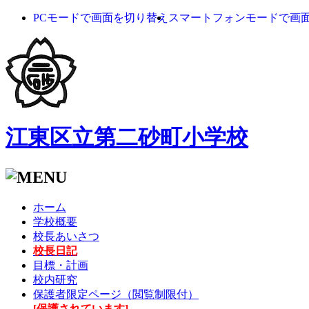
PCモードで画面を切り替え
スマートフォンモードで画
江東区立第二砂町小学校
ホーム
学校概要
校長あいさつ
校長日記
目標・計画
校内研究
保護者限定ページ（閲覧制限付）
[保護されています]