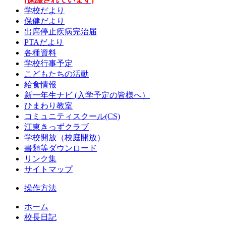
学校だより
保健だより
出席停止疾病完治届
PTAだより
各種資料
学校行事予定
こどもたちの活動
給食情報
新一年生ナビ (入学予定の皆様へ）
ひまわり教室
コミュニティスクール(CS)
江東きっずクラブ
学校開放（校庭開放）
書類等ダウンロード
リンク集
サイトマップ
操作方法
ホーム
校長日記