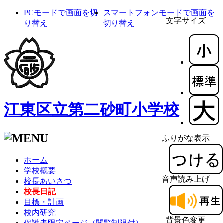
PCモードで画面を切
スマートフォンモードで画面を
文字サイズ
り替え
切り替え
江東区立第二砂町小学校
ふりがな表示
ホーム
学校概要
音声読み上げ
校長あいさつ
校長日記
目標・計画
校内研究
背景色変更
保護者限定ページ（閲覧制限付）