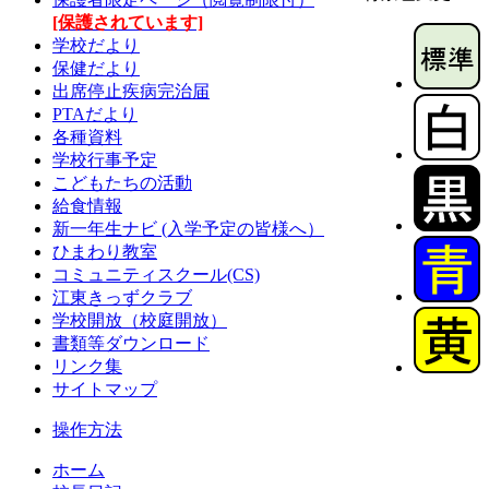
[保護されています]
学校だより
保健だより
出席停止疾病完治届
PTAだより
各種資料
学校行事予定
こどもたちの活動
給食情報
新一年生ナビ (入学予定の皆様へ）
ひまわり教室
コミュニティスクール(CS)
江東きっずクラブ
学校開放（校庭開放）
書類等ダウンロード
リンク集
サイトマップ
操作方法
ホーム