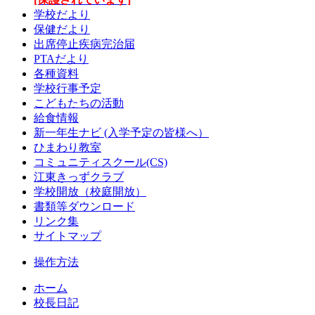
学校だより
保健だより
出席停止疾病完治届
PTAだより
各種資料
学校行事予定
こどもたちの活動
給食情報
新一年生ナビ (入学予定の皆様へ）
ひまわり教室
コミュニティスクール(CS)
江東きっずクラブ
学校開放（校庭開放）
書類等ダウンロード
リンク集
サイトマップ
操作方法
ホーム
校長日記