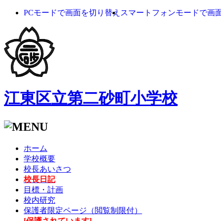
PCモードで画面を切り替え
スマートフォンモードで画
江東区立第二砂町小学校
ホーム
学校概要
校長あいさつ
校長日記
目標・計画
校内研究
保護者限定ページ（閲覧制限付）
[保護されています]