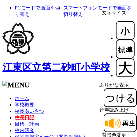
PCモードで画面を切
スマートフォンモードで画面を
文字サイズ
り替え
切り替え
江東区立第二砂町小学校
ふりがな表示
ホーム
学校概要
音声読み上げ
校長あいさつ
校長日記
目標・計画
校内研究
背景色変更
保護者限定ページ（閲覧制限付）