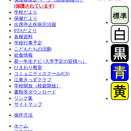
[保護されています]
学校だより
保健だより
出席停止疾病完治届
PTAだより
各種資料
学校行事予定
こどもたちの活動
給食情報
新一年生ナビ (入学予定の皆様へ）
ひまわり教室
コミュニティスクール(CS)
江東きっずクラブ
学校開放（校庭開放）
書類等ダウンロード
リンク集
サイトマップ
操作方法
ホーム