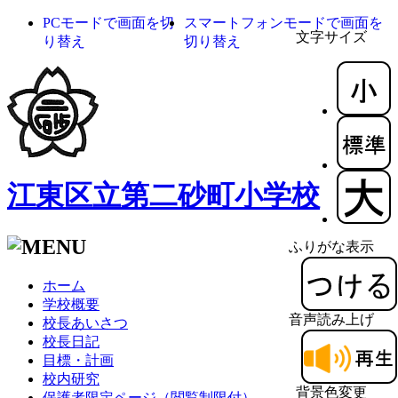
PCモードで画面を切
スマートフォンモードで画面を
文字サイズ
り替え
切り替え
江東区立第二砂町小学校
ふりがな表示
ホーム
学校概要
音声読み上げ
校長あいさつ
校長日記
目標・計画
校内研究
背景色変更
保護者限定ページ（閲覧制限付）