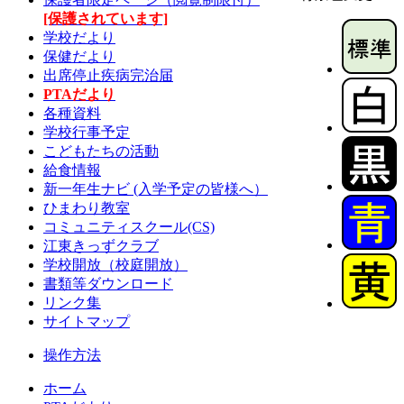
[保護されています]
学校だより
保健だより
出席停止疾病完治届
PTAだより
各種資料
学校行事予定
こどもたちの活動
給食情報
新一年生ナビ (入学予定の皆様へ）
ひまわり教室
コミュニティスクール(CS)
江東きっずクラブ
学校開放（校庭開放）
書類等ダウンロード
リンク集
サイトマップ
操作方法
ホーム