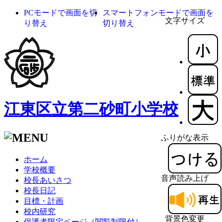
PCモードで画面を切
スマートフォンモードで画面を
文字サイズ
り替え
切り替え
江東区立第二砂町小学校
ふりがな表示
ホーム
学校概要
音声読み上げ
校長あいさつ
校長日記
目標・計画
校内研究
背景色変更
保護者限定ページ（閲覧制限付）