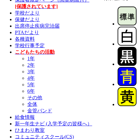
[保護されています]
学校だより
保健だより
出席停止疾病完治届
PTAだより
各種資料
学校行事予定
こどもたちの活動
1年
2年
3年
4年
5年
6年
その他
全体
金管バンド
給食情報
新一年生ナビ (入学予定の皆様へ）
ひまわり教室
コミュニティスクール(CS)