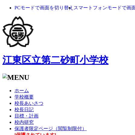
PCモードで画面を切り替え
スマートフォンモードで画
江東区立第二砂町小学校
ホーム
学校概要
校長あいさつ
校長日記
目標・計画
校内研究
保護者限定ページ（閲覧制限付）
[保護されています]