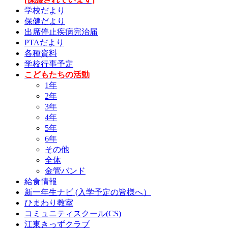
学校だより
保健だより
出席停止疾病完治届
PTAだより
各種資料
学校行事予定
こどもたちの活動
1年
2年
3年
4年
5年
6年
その他
全体
金管バンド
給食情報
新一年生ナビ (入学予定の皆様へ）
ひまわり教室
コミュニティスクール(CS)
江東きっずクラブ