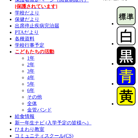
[保護されています]
学校だより
保健だより
出席停止疾病完治届
PTAだより
各種資料
学校行事予定
こどもたちの活動
1年
2年
3年
4年
5年
6年
その他
全体
金管バンド
給食情報
新一年生ナビ (入学予定の皆様へ）
ひまわり教室
コミュニティスクール(CS)