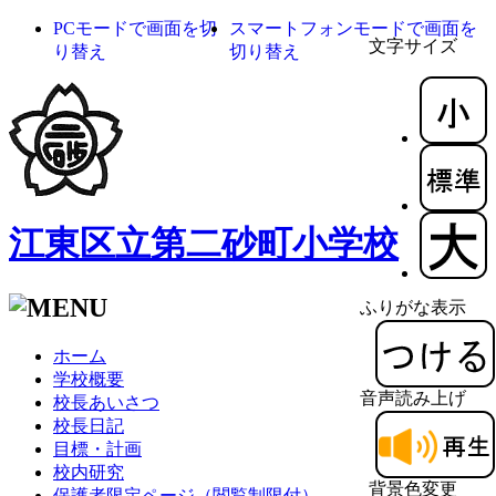
PCモードで画面を切
スマートフォンモードで画面を
文字サイズ
り替え
切り替え
江東区立第二砂町小学校
ふりがな表示
ホーム
学校概要
音声読み上げ
校長あいさつ
校長日記
目標・計画
校内研究
背景色変更
保護者限定ページ（閲覧制限付）