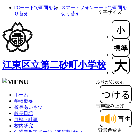
PCモードで画面を切
スマートフォンモードで画面を
文字サイズ
り替え
切り替え
江東区立第二砂町小学校
ふりがな表示
ホーム
学校概要
音声読み上げ
校長あいさつ
校長日記
目標・計画
校内研究
背景色変更
保護者限定ページ（閲覧制限付）