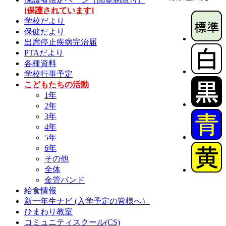
[保護されています]
学校だより
保健だより
出席停止疾病完治届
PTAだより
各種資料
学校行事予定
こどもたちの活動
1年
2年
3年
4年
5年
6年
その他
全体
金管バンド
給食情報
新一年生ナビ (入学予定の皆様へ）
ひまわり教室
コミュニティスクール(CS)