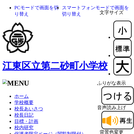
PCモードで画面を切
スマートフォンモードで画面を
文字サイズ
り替え
切り替え
江東区立第二砂町小学校
ふりがな表示
ホーム
学校概要
音声読み上げ
校長あいさつ
校長日記
目標・計画
校内研究
背景色変更
保護者限定ページ（閲覧制限付）