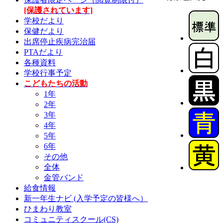
[保護されています]
学校だより
保健だより
出席停止疾病完治届
PTAだより
各種資料
学校行事予定
こどもたちの活動
1年
2年
3年
4年
5年
6年
その他
全体
金管バンド
給食情報
新一年生ナビ (入学予定の皆様へ）
ひまわり教室
コミュニティスクール(CS)